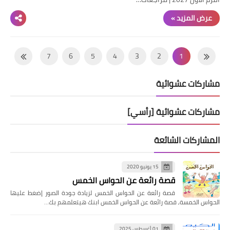
عرض المزيد »
7
6
5
4
3
2
1
14
13
12
11
10
9
8
مشاركات عشوائية
21
20
19
18
17
16
15
28
27
26
25
24
23
22
مشاركات عشوائية [رأسي]
35
34
33
32
31
30
29
المشاركات الشائعة
42
41
40
39
38
37
36
49
48
47
46
45
44
43
15 يونيو 2020
قصة رائعة عن الحواس الخمس
56
55
54
53
52
51
50
قصة رائعة عن الحواس الخمس لزيادة جودة الصور إضغط عليها
63
62
61
60
59
58
57
الحواس الخمسة, قصة رائعة عن الحواس الخمس ابنك هيتعلمهم بك…
70
69
68
67
66
65
64
01 أغسطس 2025