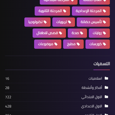
المرحلة الإعدادية
المرحلة الثانوية
تأسيس حضانة
تربويات
تكنولوجيا
روايات
صحة
قصص للاطفال
كورسات
مطبخ
موضوعات
التسميات
اسلاميات
16
أفكار وأنشطة
28
الاول الابتدائي
722
الاول الاعدادي
428