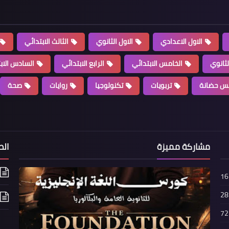
الاول الاعدادي
الاول الثانوي
الثالث الابتدائي
لثانوي
الخامس الابتدائي
الرابع الابتدائي
السادس الاب
س حضانة
تربويات
تكنولوجيا
روايات
صحة
مشاركة مميزة
الص
16
28
72