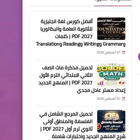
أفضل كورس لغة انجليزية
للثانوية العامة والبكالوريا
2027 PDF | كلمات
وGrammar وWriting وReading وTranslation
07 أغسطس 2026
تحميل مذكرة ماث الصف
الثاني الابتدائي الترم الأول
2027 PDF | المنهج الجديد
إعداد مستر عادل مجدي
07 أغسطس 2026
تحميل المرجع الشامل في
الفلسفة والمنطق أولى
ثانوي ترم أول 2027 PDF |
شرح المنهج الجديد واختبارات شاملة