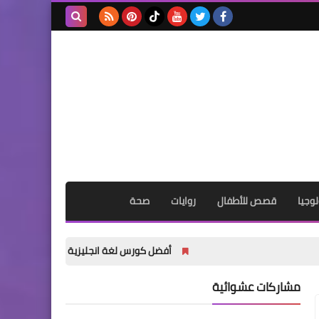
بحث هذه
المدونة
الإلكترونية
وجيا
قصص للأطفال
روايات
صحة
أفضل كورس لغة انجليزية للثانوية العامة والبكالوريا 2027 PDF | كلمات وGrammar وWriting وReading وTranslation
مشاركات عشوائية