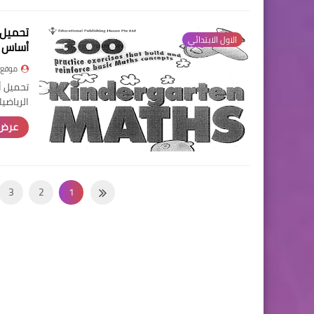
الاول الابتدائي
أساس ف
موقع 
الرياضيات 2027 قد يختلف ا
عرض 
3
2
1
11
10
9
19
18
17
27
26
25
35
34
33