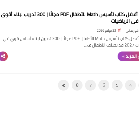
تحميل أفضل كتاب تأسيس Math للأطفال PDF مجانًا | 300 تدريب لبناء أقوى
ي الرياضيات
كورساتي
23 يوليو 2026
تحميل أفضل كتاب تأسيس Math للأطفال PDF مجانًا | 300 تمرين لبناء أساس قوي في
لأطفال ف…
المزيد »
8
7
6
5
4
16
15
14
13
12
24
23
22
21
20
32
31
30
29
28
40
39
38
37
36