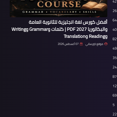
42
26
64
أفضل كورس لغة انجليزية للثانوية العامة
والبكالوريا 2027 PDF | كلمات وGrammar وWriting
40
وReading وTranslation
82
موقع كورساتي
07 أغسطس 2026
49
35
24
87
12
69
5
22