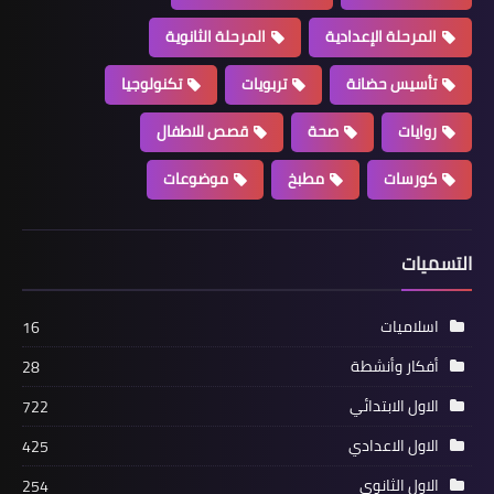
المرحلة الإعدادية
المرحلة الثانوية
تأسيس حضانة
تربويات
تكنولوجيا
روايات
صحة
قصص للاطفال
كورسات
مطبخ
موضوعات
التسميات
اسلاميات
16
أفكار وأنشطة
28
الاول الابتدائي
722
الاول الاعدادي
425
الاول الثانوي
254