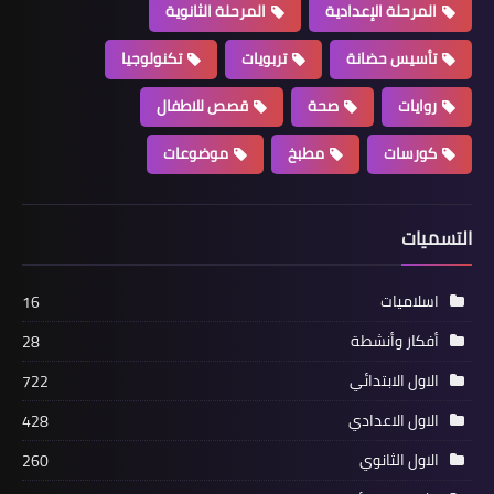
المرحلة الإعدادية
المرحلة الثانوية
تأسيس حضانة
تربويات
تكنولوجيا
روايات
صحة
قصص للاطفال
كورسات
مطبخ
موضوعات
التسميات
اسلاميات
16
أفكار وأنشطة
28
الاول الابتدائي
722
الاول الاعدادي
428
الاول الثانوي
260