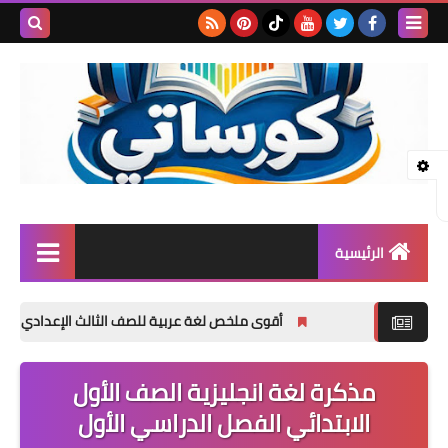
بحث هذه
المدونة
الإلكتروني
الرئيسية
المرحلة الابتدائية
أقوى ملخص لغة عربية للصف الثالث الإعدادي الترم الأول 2027 PDF | شرح وتدريبات وامتحانات وإجابات
المرحلة الإعدادية
مذكرة لغة انجليزية الصف الأول
المرحلة الثانوية
الابتدائي الفصل الدراسي الأول
تأسيس حضانة