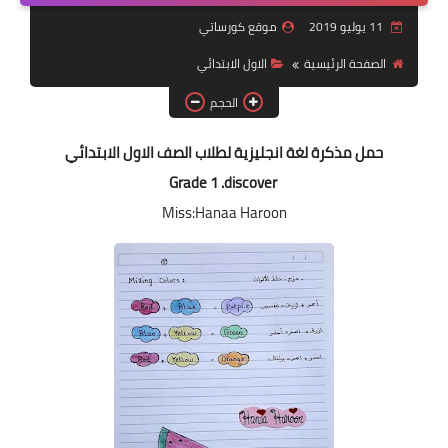
11 يوليو 2019
موقع كورساتي
موضوعات
الصفحة الرئيسية
الاول الابتدائي
تربويات
الحجم
تكنولوجيا
حمل مذكرة لغة انجليزية لطلاب الصف الاول الابتدائي
قصص للأطفال
Grade 1 .discover
روايات
Miss:Hanaa Haroon
صحة