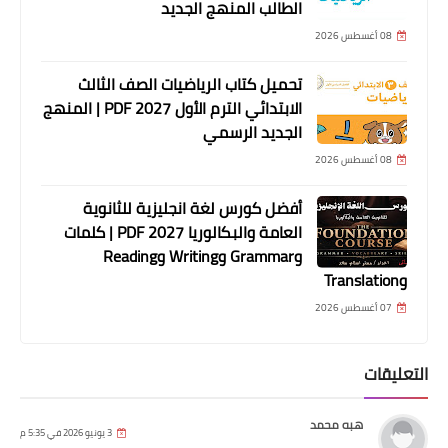
الطالب المنهج الجديد
08 أغسطس 2026
تحميل كتاب الرياضيات الصف الثالث
الابتدائي الترم الأول 2027 PDF | المنهج
الجديد الرسمي
08 أغسطس 2026
أفضل كورس لغة انجليزية للثانوية
العامة والبكالوريا 2027 PDF | كلمات
وGrammar وWriting وReading
وTranslation
07 أغسطس 2026
التعليقات
هبه محمد
3 يونيو 2026 في 5:35 م