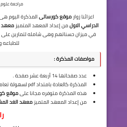
مراجعة علوم ا
اعزائنا زوار
موقع كورساتى
المذكرة اليوم هى
الدراسي الاول
من إعداد المعهد المتميز
معهد ا
في ميزان حسناتهم وهى شامله لتمارين على الم
للطباعه ول
مواصفات المذكرة :
عدد صفحاتها 14 أربعة عشر صفحة .
المذكرة كالعادة بامتداد pdf لسهولة تعاملكم معها وطباعتها وتحميلها من الكمبيوتر أو الموبايل
هذه المذكرة متوفره مجانا على
موقع كو
من إعداد المعهد المتميز
معهد الغد المش
را