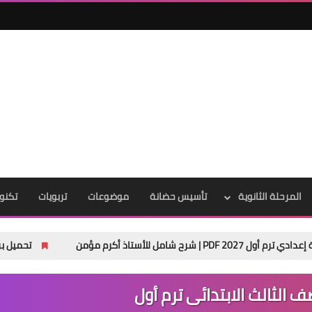
المرحلة الثانوية
تأسيس حضانة
موضوعات
تربويات
تكنول
م مؤمن
تحميل براجرافات اللغة الإنجليزية
 الثالث الابتدائى ترم أول