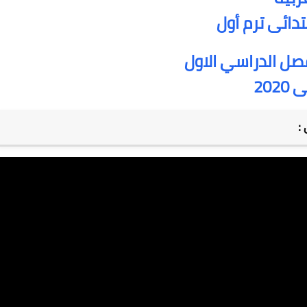
تدائى ترم أول
فصل الدراسي الاول
20
: