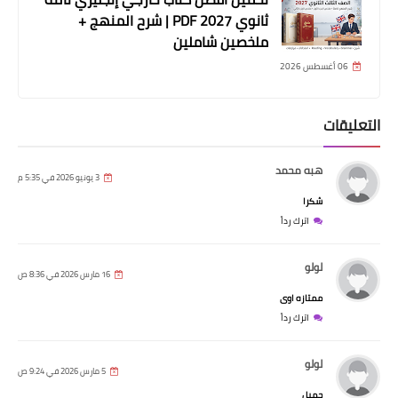
ثانوي 2027 PDF | شرح المنهج +
ملخصين شاملين
06 أغسطس 2026
التعليقات
هبه محمد
3 يونيو 2026 في 5:35 م
شكرا
اترك رداً
لولو
16 مارس 2026 في 8:36 ص
ممتازه اوى
اترك رداً
لولو
5 مارس 2026 في 9:24 ص
جميل