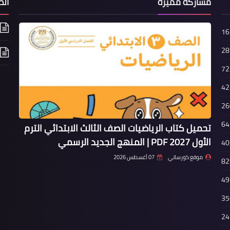
مشاركة مميزة
الص
16
28
72
42
26
64
تحميل كتاب الرياضيات الصف الثالث الابتدائي الترم
الأول 2027 PDF | المنهج الجديد الرسمي
40
موقع كورساتي
07 أغسطس 2026
82
49
35
24