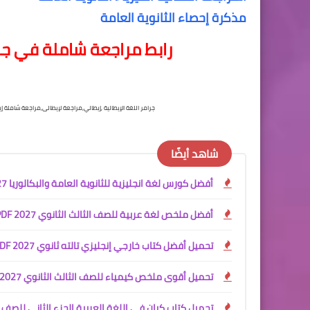
مذكرة إحصاء الثانوية العامة
رابط مراجعة شاملة في جرام
جرامر اللغة الإيطالية ,إيطالي,مراجعة لإيطالى,مراجعة شاملة إي
شاهد أيضًا
أفضل كورس لغة انجليزية للثانوية العامة والبكالوريا 2027 PDF | كلمات وGrammar وWriting وReading وTranslation
أفضل ملخص لغة عربية للصف الثالث الثانوي 2027 PDF
تحميل أفضل كتاب خارجي إنجليزي تالته ثانوي 2027 PDF | شرح المنهج + ملخصين شاملين
تحميل أقوى ملخص كيمياء للصف الثالث الثانوي 2027 PDF | شرح المنهج كامل + كتاب الأسئلة والإجابات النموذجية مجانًا
تحميل كتاب كيان في اللغة العربية الجزء الثاني للصف الثالث الثانوي 2027 