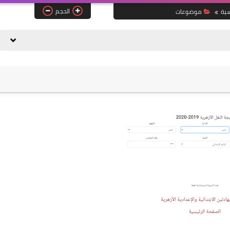
الحجم
سية
موضوعات