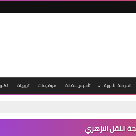
المرحلة الثانوية
تأسيس حضانة
موضوعات
تربويات
تكنول
جة النقل الازهري