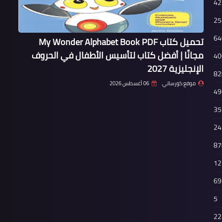
42
25
64
تحميل كتاب My Wonder Alphabet Book PDF
مجانًا | أفضل كتاب لتأسيس الأطفال في الحروف
40
الإنجليزية 2027
82
موقع كورساتي
06 أغسطس 2026
49
35
24
87
12
69
5
22