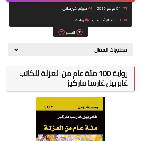
04 يونيو 2020
موقع كورساتي
موضوعات
الصفحة الرئيسية
روايات
تربويات
الحجم
تكنولوجيا
محتويات المقال
قصص للأطفال
روايات
رواية 100 مئة عام من العزلة للكاتب
صحة
غابرييل غارسا ماركيز