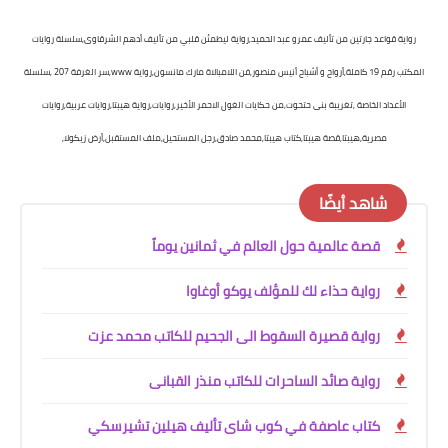
رواية قواعد جارتين من تأليف عمرو عبد الحميد,رواية ليطمئن قلبي من تأليف أدهم الشرقاوى,سلسلة روايات
المكتب رقم 19 كاملة,أرواح و أشباح أنيس منصور,فن اللامبالاة مارك مانسون,رواية www,سر الغرفة 207 ,سلسلة
الأعداد الخاصة ,تغريبة بنى حتحوت,من حكايات الغول الاحمر الأخير,
روايات,رواية هيبتا,روايات عربية,روايات
مصرية,هيبتا,قصة هيبتا,كتاب هيبتا,محمد صادق,رجل المستحيل,ملف المستقبل,أرض زيكولا,
شاهد أيضًا
قصة عالمية حول العالم في ثمانين يوماً
رواية حذاء لك للمؤلف يوكو أوغاوا
رواية قصيرة السقوط الى الجحيم للكاتب محمد عزت
رواية صائد الساحرات للكاتب منذر القبانى
كتاب عاصفة في كوب شاى تأليف هيلين تشيرسكي