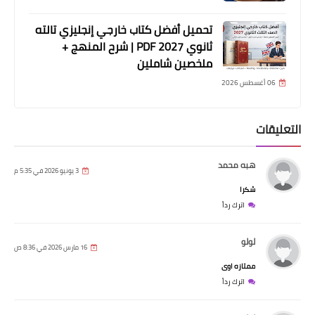
تحميل أفضل كتاب خارجي إنجليزي تالته
ثانوي 2027 PDF | شرح المنهج +
ملخصين شاملين
06 أغسطس 2026
التعليقات
هبه محمد
3 يونيو 2026 في 5:35 م
شكرا
اترك رداً
لولو
16 مارس 2026 في 8:36 ص
ممتازه اوى
اترك رداً