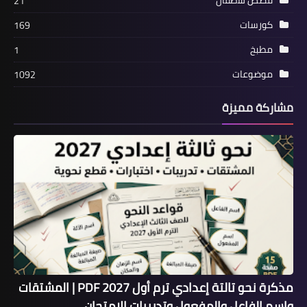
قصص للاطفال
21
كورسات
169
مطبخ
1
موضوعات
1092
مشاركة مميزة
مذكرة نحو تالتة إعدادي ترم أول 2027 PDF | المشتقات
واسم الفاعل والمفعول وتدريبات الامتحان