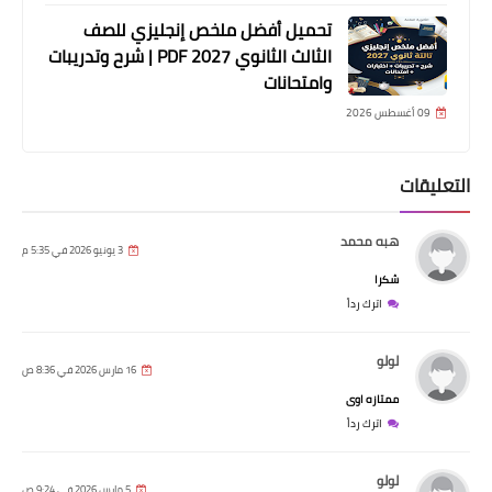
تحميل أفضل ملخص إنجليزي للصف
الثالث الثانوي 2027 PDF | شرح وتدريبات
وامتحانات
09 أغسطس 2026
التعليقات
هبه محمد
3 يونيو 2026 في 5:35 م
شكرا
اترك رداً
لولو
16 مارس 2026 في 8:36 ص
ممتازه اوى
اترك رداً
لولو
5 مارس 2026 في 9:24 ص