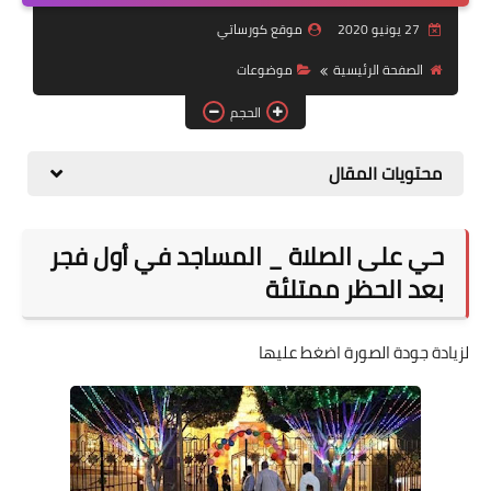
27 يونيو 2020
موقع كورساتي
موضوعات
الصفحة الرئيسية
موضوعات
تربويات
الحجم
تكنولوجيا
محتويات المقال
قصص للأطفال
روايات
حي على الصلاة _ المساجد في أول فجر
صحة
بعد الحظر ممتلئة
لزيادة جودة الصورة اضغط عليها