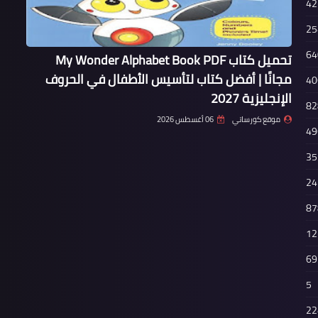
42
25
64
تحميل كتاب My Wonder Alphabet Book PDF
مجانًا | أفضل كتاب لتأسيس الأطفال في الحروف
40
الإنجليزية 2027
82
موقع كورساتي
06 أغسطس 2026
49
35
24
87
12
69
5
22