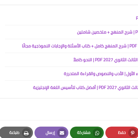
PDF | النحو كاملاً
حفظ
مشاركة
إرسال
طباعة