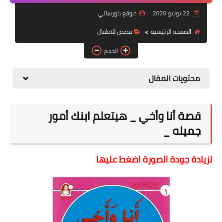
22 يونيو 2020
موقع كورساتي
موضوعات
الصفحة الرئيسية
قصص للاطفال
تربويات
الحجم
تكنولوجيا
محتويات المقال
قصص للأطفال
روايات
قصة أنا وأخي _ هيتعلم ابنك أمور
صحة
جميله _
لزيادة جودة الصورة اضغط عليها