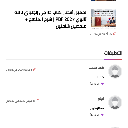
تحميل أفضل كتاب خارجي إنجليزي تالته
ثانوي 2027 PDF | شرح المنهج +
ملخصين شاملين
06 أغسطس 2026
التعليقات
هبه محمد
3 يونيو 2026 في 5:35 م
شكرا
اترك رداً
لولو
16 مارس 2026 في 8:36 ص
ممتازه اوى
اترك رداً