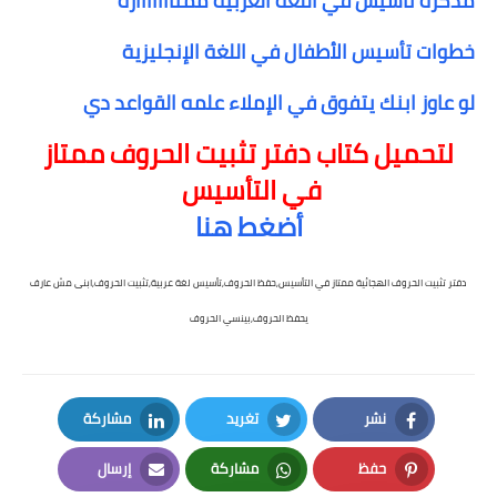
مذكرة تأسيس في اللغة العربية ممتااااااازة
خطوات تأسيس الأطفال في اللغة الإنجليزية
لو عاوز ابنك يتفوق في الإملاء علمه القواعد دي
لتحميل كتاب دفتر تثبيت الحروف ممتاز
في التأسيس
أضغط هنا
دفتر تثبيت الحروف الهجائية ممتاز في التأسيس,حفظ الحروف,تأسيس لغة عربية,تثبيت الحروف,ابنى مش عارف
يحفظ الحروف,بينسي الحروف
نشر
تغريد
مشاركة
LinkedIn
Twitter
Facebook
حفظ
مشاركة
إرسال