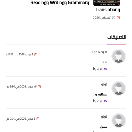
وGrammar وWriting وReading
وTranslation
07 أغسطس 2026
التعليقات
هبه محمد
3 يونيو 2026 في 5:35 م
شكرا
اترك رداً
لولو
16 مارس 2026 في 8:36 ص
ممتازه اوى
اترك رداً
لولو
5 مارس 2026 في 9:24 ص
جميل