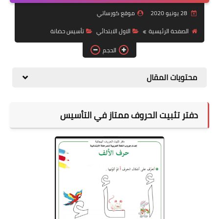
28 يونيو 2020
موقع كورساتي
موضوعات
الصفحة الرئيسية
الاول الابتدائي
تأسيس حضانة
تربويات
الحجم
تكنولوجيا
محتويات المقال
قصص للأطفال
روايات
دفتر تثبيت الحروف ممتاز في التأسيس
صحة