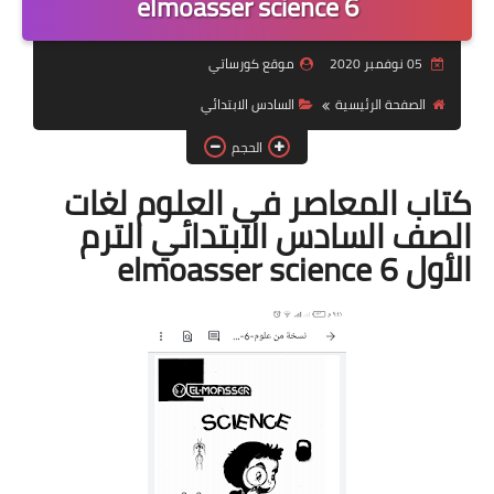
elmoasser science 6
موضوعات
05 نوفمبر 2020
موقع كورساتي
تربويات
الصفحة الرئيسية
السادس الابتدائي
تكنولوجيا
الحجم
قصص للأطفال
كتاب المعاصر في العلوم لغات
الصف السادس الابتدائي الترم
روايات
الأول elmoasser science 6
صحة