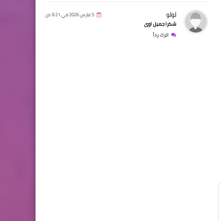
لولو
5 مارس 2026 في 9:21 ص
شكرا جميل اوى
اترك رداً