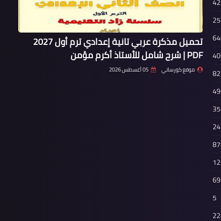
42
25
64
تحميل مذكرة عربي تانية إعدادي ترم أول 2027
PDF | شرح شامل للأستاذ أكرم مؤمن
40
موقع كورساتي
05 أغسطس 2026
82
49
35
24
87
12
69
5
22