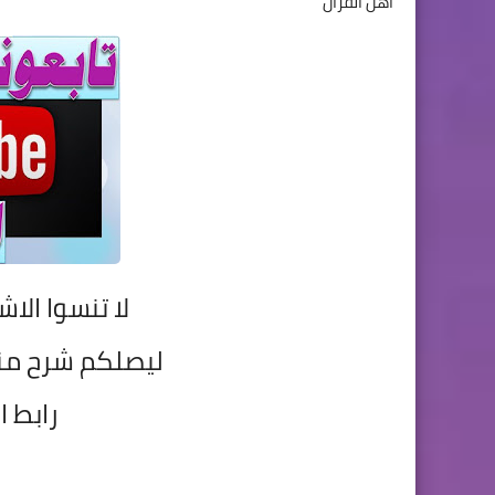
أهل القرأن "
لا تنسوا الاش
ليصلكم شرح م
رابط ا