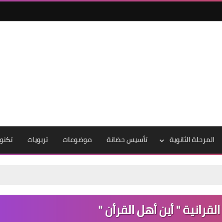
المرحلة الثانوية
تأسيس حضانة
موضوعات
تربويات
تكنول
لقرانية " أين أهل القرأن "