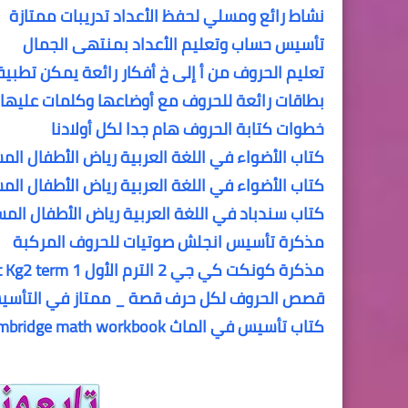
نشاط رائع ومسلي لحفظ الأعداد تدريبات ممتازة
تأسيس حساب وتعليم الأعداد بمنتهى الجمال
تعليم الحروف من أ إلى خ أفكار رائعة يمكن تطبي
بطاقات رائعة للحروف مع أوضاعها وكلمات عليها
خطوات كتابة الحروف هام جدا لكل أولادنا
كتاب الأضواء في اللغة العربية رياض الأطفال المستوى الثانى 
كتاب الأضواء في اللغة العربية رياض الأطفال المستوى الأول 1
كتاب سندباد في اللغة العربية رياض الأطفال المستوى الثانى 2
مذكرة تأسيس انجلش صوتيات للحروف المركبة
مذكرة كونكت كي جي 2 الترم الأول connect Kg2 term 1
قصص الحروف لكل حرف قصة _ ممتاز في التأسي
كتاب تأسيس في الماث hodder Cambridge math workbook