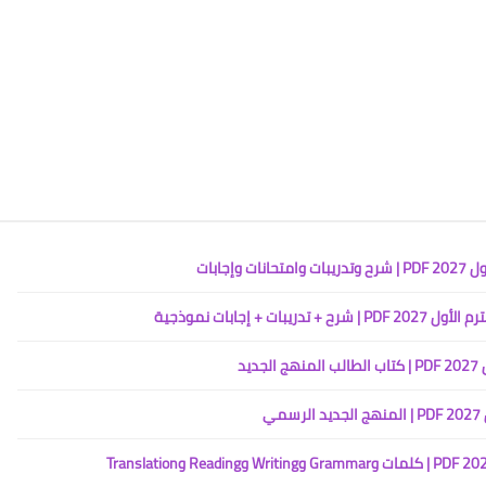
جابات
 إجابات نموذجية
يد
ي