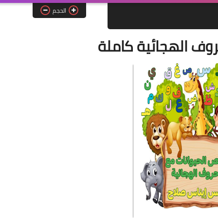
الحجم
وف الهجائية كاملة