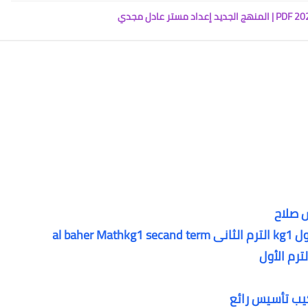
س صلاح
al ba
كيب تأسيس رائع