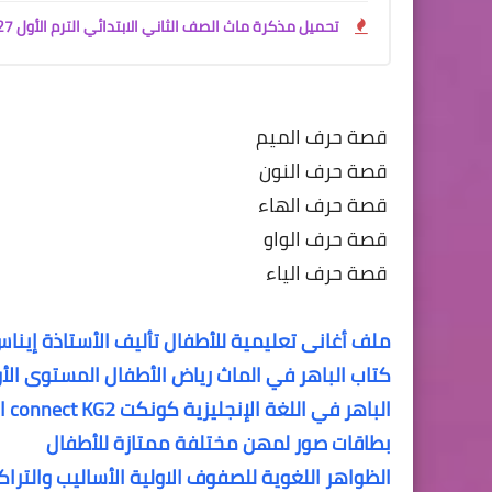
تحميل مذكرة ماث الصف الثاني الابتدائي الترم الأول 2027 PDF | المنهج الجديد إعداد مستر عادل مجدي
قصة حرف الميم
قصة حرف النون
قصة حرف الهاء
قصة حرف الواو
قصة حرف الياء
ملف أغانى تعليمية للأطفال تأليف الأستاذة إينا
كتاب الباهر في الماث رياض الأطفال المستوى الأول kg1 الترم الثانى her Mathkg1 secand term
الباهر في اللغة الإنجليزية كونكت connect KG2 الترم الأول
بطاقات صور لمهن مختلفة ممتازة للأطفال
الظواهر اللغوية للصفوف الاولية الأساليب والترا