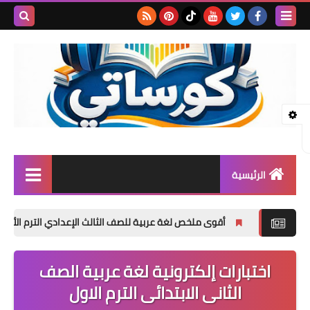
بحث هذه
المدونة
الإلكتروني
الرئيسية
المرحلة الابتدائية
أقوى ملخص لغة عربية للصف الثالث الإعدادي الترم الأول 2027 PDF | شرح وتدريبات وامتحانات وإجابات
المرحلة الإعدادية
اختبارات إلكترونية لغة عربية الصف
المرحلة الثانوية
الثانى الابتدائى الترم الاول
تأسيس حضانة