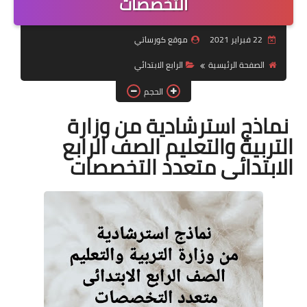
التخصصات
موضوعات
22 فبراير 2021
موقع كورساتي
تربويات
الصفحة الرئيسية
الرابع الابتدائي
تكنولوجيا
الحجم
قصص للأطفال
نماذج استرشادية من وزارة
التربية والتعليم الصف الرابع
روايات
الابتدائى متعدد التخصصات
صحة