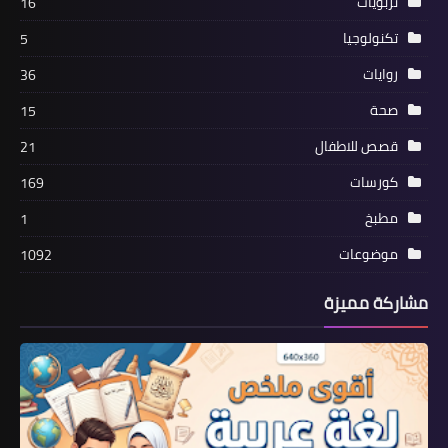
تربويات
16
تكنولوجيا
5
روايات
36
صحة
15
قصص للاطفال
21
كورسات
169
مطبخ
1
موضوعات
1092
مشاركة مميزة