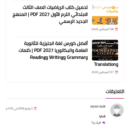
تحميل كتاب الرياضيات الصف الثالث
الابتدائي الترم الأول 2027 PDF | المنهج
الجديد الرسمي
08 أغسطس 2026
أفضل كورس لغة انجليزية للثانوية
العامة والبكالوريا 2027 PDF | كلمات
وGrammar وWriting وReading
وTranslation
07 أغسطس 2026
التعليقات
هبه محمد
3 يونيو 2026 في 5:35 م
شكرا
اترك رداً