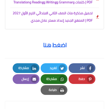
PDF | كلمات وGrammar وWriting وReading وTranslation
تحميل مذكرة ماث الصف الثاني الابتدائي الترم الأول 2027
PDF | المنهج الجديد إعداد مستر عادل مجدي
اضغط هنا
نشر
تغريد
مشاركة
LinkedIn
Twitter
Facebook
حفظ
مشاركة
إرسال
Email
Whatsapp
Pinterest
طباعة
Print