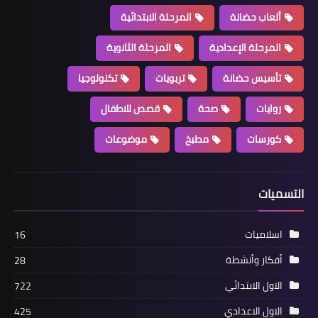
ألعاب حضانة
المرحلة الابتدائية
المرحلة الإعدادية
المرحلة الثانوية
تأسيس حضانة
تربويات
تكنولوجيا
روايات
صحة
قصص للاطفال
كورسات
مطبخ
موضوعات
التسميات
اسلاميات
16
أفكار وأنشطة
28
الاول الابتدائي
722
الاول الاعدادي
425