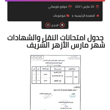
20 مارس 2021
موقع كورساتي
موضوعات
الصفحة الرئيسية
موضوعات
تربويات
الحجم
تكنولوجيا
جدول امتحانات النقل والشهادات
قصص للأطفال
شهر مارس الأزهر الشريف
روايات
صحة