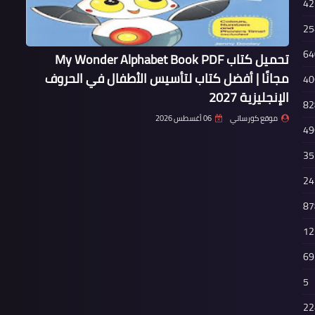
42
25
64
تحميل كتاب My Wonder Alphabet Book PDF
مجانًا | أفضل كتاب لتأسيس الأطفال في الحروف
40
الإنجليزية 2027
82
موقع كورساتي
06 أغسطس 2026
49
35
24
87
12
69
5
22