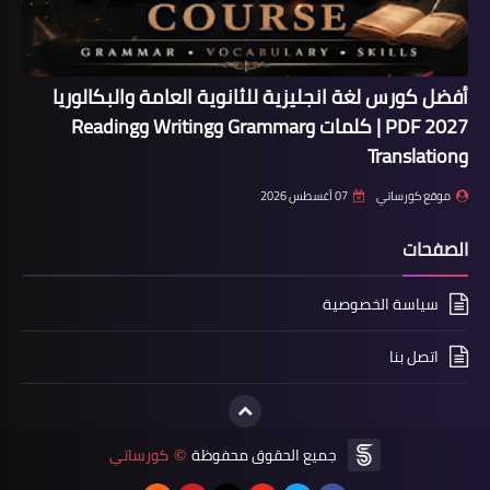
أفضل كورس لغة انجليزية للثانوية العامة والبكالوريا
2027 PDF | كلمات وGrammar وWriting وReading
وTranslation
موقع كورساتي
07 أغسطس 2026
الصفحات
سياسة الخصوصية
اتصل بنا
جميع الحقوق محفوظة
كورساتي
©