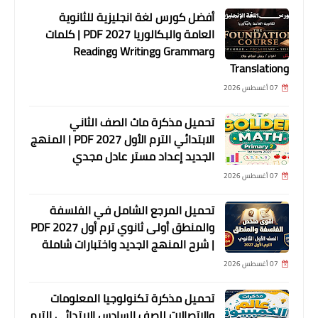
أفضل كورس لغة انجليزية للثانوية
العامة والبكالوريا 2027 PDF | كلمات
وGrammar وWriting وReading
وTranslation
07 أغسطس 2026
تحميل مذكرة ماث الصف الثاني
الابتدائي الترم الأول 2027 PDF | المنهج
الجديد إعداد مستر عادل مجدي
07 أغسطس 2026
تحميل المرجع الشامل في الفلسفة
والمنطق أولى ثانوي ترم أول 2027 PDF
| شرح المنهج الجديد واختبارات شاملة
07 أغسطس 2026
تحميل مذكرة تكنولوجيا المعلومات
والاتصالات للصف السادس الابتدائي الترم