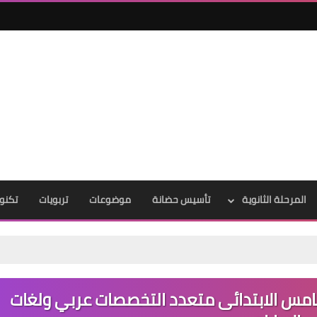
المرحلة الثانوية
تأسيس حضانة
موضوعات
تربويات
تكنول
خامس الابتدائى متعدد التخصصات عربي ولغات