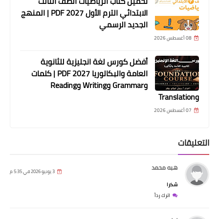
تحميل كتاب الرياضيات الصف الثالث
الابتدائي الترم الأول 2027 PDF | المنهج
الجديد الرسمي
08 أغسطس 2026
أفضل كورس لغة انجليزية للثانوية
العامة والبكالوريا 2027 PDF | كلمات
وGrammar وWriting وReading
وTranslation
07 أغسطس 2026
التعليقات
هبه محمد
3 يونيو 2026 في 5:35 م
شكرا
اترك رداً