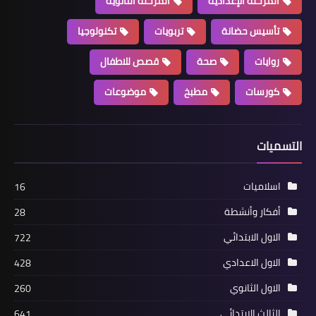
المرحلة الإعدادية
المرحلة الثانوية
تأسيس حضانة
تربويات
تكنولوجيا
روايات
صحة
قصص للاطفال
كورسات
مطبخ
موضوعات
التسميات
اسلاميات
16
أفكار وأنشطة
28
الاول الابتدائي
722
الاول الاعدادي
428
الاول الثانوي
260
الثالث الابتدائي
641