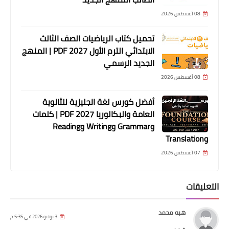
08 أغسطس 2026
تحميل كتاب الرياضيات الصف الثالث
الابتدائي الترم الأول 2027 PDF | المنهج
الجديد الرسمي
08 أغسطس 2026
أفضل كورس لغة انجليزية للثانوية
العامة والبكالوريا 2027 PDF | كلمات
وGrammar وWriting وReading
وTranslation
07 أغسطس 2026
التعليقات
هبه محمد
3 يونيو 2026 في 5:35 م