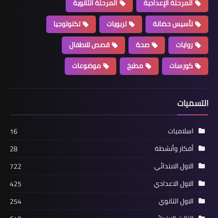
المرحلة الإعدادية
المرحلة الثانوية
تأسيس حضانة
تربويات
تكنولوجيا
روايات
صحة
قصص للاطفال
كورسات
مطبخ
موضوعات
التسميات
اسلاميات
16
أفكار وأنشطة
28
الاول الابتدائي
722
الاول الاعدادي
425
الاول الثانوي
254