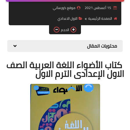
15 أغسطس 2021
موقع كورساتي
موضوعات
الصفحة الرئيسية
الاول الاعدادي
تربويات
الحجم
تكنولوجيا
محتويات المقال
قصص للأطفال
روايات
كتاب الأضواء اللغة العربية الصف
الاول الإعدادى الترم الاول
صحة