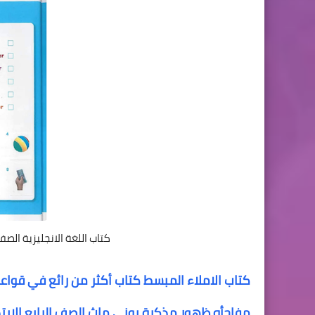
كتاب اللغة الانجليزية الصف 
كتاب الاملاء المبسط كتاب أكثر من رائع في قواعد 
مفاجأه ظهور مذكرة بونى ماث الصف الرابع الابتدائى ا