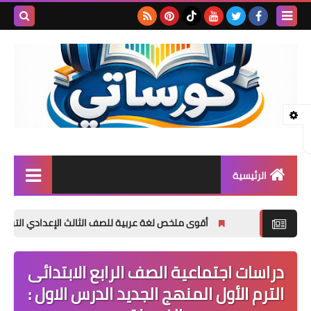
بحث هذه
المدونة
الإلكتروني
الرئيسية
المرحلة الابتدائية
أقوى ملخص لغة عربية للصف الثالث الإعدادي الترم الأول 2027 PDF | شرح وتدريبات وامتحانات وإجابات
المرحلة الإعدادية
دراسات اجتماعية الصف الرابع الابتدائى
المرحلة الثانوية
الترم الأول المنهج الجديد الدرس الاول :
تأسيس حضانة