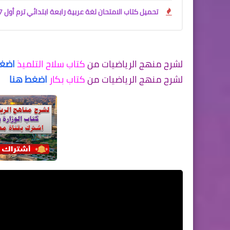
تحميل كتاب الامتحان لغة عربية رابعة ابتدائي ترم أول 2027 PDF مع ملحق التقييمات مجانًا
لشرح منهج الرياضيات من
كتاب سلاح التلميذ
اضغط
لشرح منهج الرياضيات من
كتاب بكار
اضغط هنا