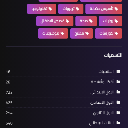
تأسيس حضانة
تربويات
تكنولوجيا
روايات
صحة
قصص للاطفال
كورسات
مطبخ
موضوعات
التسميات
اسلاميات
16
أفكار وأنشطة
28
الاول الابتدائي
722
الاول الاعدادي
425
الاول الثانوي
254
الثالث الابتدائي
640