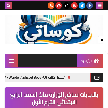
بحث هذه
المدونة
الإلكتروني
الرئيسية
المرحلة الابتدائية
تحميل كتاب My Wonder Alphabet Book PDF مجانًا | أفضل كتاب لتأسيس الأطفال في الحروف الإنجليزية 2027
المرحلة الإعدادية
بالاجابات نماذج الوزارة ماث الصف الرابع
المرحلة الثانوية
الابتدائى الترم الأول
تأسيس حضانة