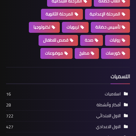
ألعاب حضانة
المرحلة الابتدائية
المرحلة الإعدادية
المرحلة الثانوية
تأسيس حضانة
تربويات
تكنولوجيا
روايات
صحة
قصص للاطفال
كورسات
مطبخ
موضوعات
التسميات
اسلاميات
16
أفكار وأنشطة
28
الاول الابتدائي
722
الاول الاعدادي
427