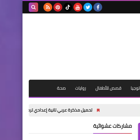
بحث هذه
المدونة
الإلكترونية
وجيا
قصص للأطفال
روايات
صحة
تحميل مذكرة عربي تانية إعدادي ترم أول 2027 PDF | شرح شامل للأستاذ أكرم مؤمن
مشاركات عشوائية