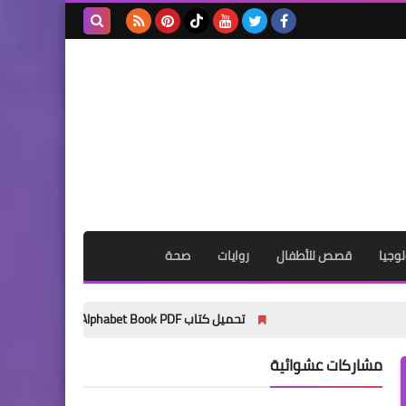
بحث هذه
المدونة
الإلكترونية
وجيا
قصص للأطفال
روايات
صحة
تحميل كتاب My Wonder Alphabet Book PDF مجانًا | أفضل كتاب لتأسيس الأطفال في الحروف الإنجليزية 2027
مشاركات عشوائية