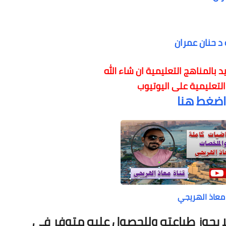
د حنان عمران
 بالمناهج التعليمية
ان شاء الله
 التعليمية على اليوتيوب
اضغط هنا
معاذ الهريجي
 عليه فقط ولا يجوز طباعته وللحصول عليه متوفر في