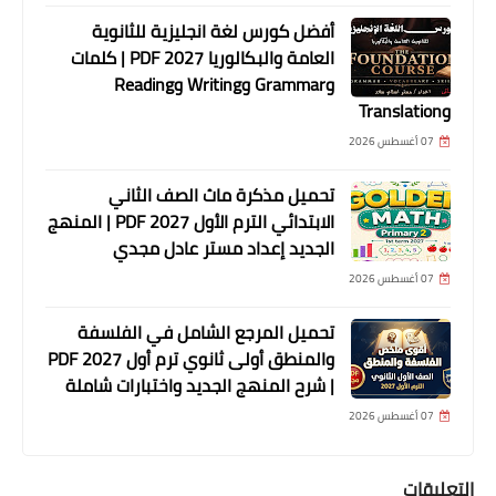
أفضل كورس لغة انجليزية للثانوية
العامة والبكالوريا 2027 PDF | كلمات
وGrammar وWriting وReading
وTranslation
07 أغسطس 2026
تحميل مذكرة ماث الصف الثاني
الابتدائي الترم الأول 2027 PDF | المنهج
الجديد إعداد مستر عادل مجدي
07 أغسطس 2026
تحميل المرجع الشامل في الفلسفة
والمنطق أولى ثانوي ترم أول 2027 PDF
| شرح المنهج الجديد واختبارات شاملة
07 أغسطس 2026
التعليقات