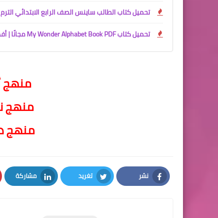
تحميل كتاب الطالب ساينس الصف الرابع الابتدائي الترم الأول 2027 PDF | النسخة الرسمية من وزارة التربية والتعليم ا
تحميل كتاب My Wonder Alphabet Book PDF مجانًا | أفضل كتاب لتأسيس الأطفال في الحروف الإنجليزية 2027
منهج أ
منهج ن
منهج د
نشر
تغريد
مشاركة
LinkedIn
Twitter
Facebook