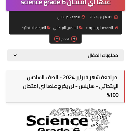
عنها اي امتحان science grade 6
موضوعات
01 مارس 2024
موقع كورساتي
تربويات
الصفحة الرئيسية
السادس الابتدائي
المرحلة الابتدائية
تكنولوجيا
الحجم
قصص للأطفال
محتويات المقال
روايات
صحة
مراجعة شهر فبراير 2024 - الصف السادس
الإبتدائي - ساينس - لن يخرج عنها اي امتحان
100%