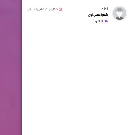
لولو
5 مارس 2026 في 9:21 ص
شكرا جميل اوى
اترك رداً