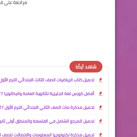
مراجعة علي قوا
شاهد أيضًا
تحميل كتاب الرياضيات الصف الثالث الابتدائي الترم الأول 2027 PDF | المنهج الجديد الرسم
أفضل كورس لغة انجليزية للثانوية العامة والبكالوريا 2027 PDF | كلمات وGrammar وWriting وReading وTranslation
تحميل مذكرة ماث الصف الثاني الابتدائي الترم الأول 2027 PDF | المنهج الجديد إعداد مستر عادل مجدي
تحميل المرجع الشامل في الفلسفة والمنطق أولى ثانوي ترم أول 2027 PDF | شرح المنهج الجدي
تحميل مذكرة تكنولوجيا المعلومات والاتصالات للصف السادس الابتدائي الترم الأ