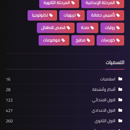
المرحلة الإعدادية
المرحلة الثانوية
تأسيس حضانة
تربويات
تكنولوجيا
روايات
صحة
قصص للاطفال
كورسات
مطبخ
موضوعات
التسميات
اسلاميات
16
أفكار وأنشطة
28
الاول الابتدائي
722
الاول الاعدادي
427
الاول الثانوي
260