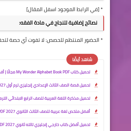
* [في الرابط الموجود اسفل المقال]
نصائح إضافية للنجاح في مادة الفقه:
* الحضور المنتظم للحصص: لا تفوت أي حصة لتح
شاهد أيضًا
تحميل كتاب My Wonder Alphabet Book PDF مجانًا | أفضل كتاب لتأسيس الأطفال في الحروف الإنجليزية 2027
تحميل قصة الصف الثالث الإعدادي إنجليزي ترم أول 2027 PDF | The School Garden Project المنهج الجديد كاملة
تحميل مذكرة اللغة العربية للصف الرابع الابتدائي الترم الأول 2027 PDF للأستاذ جمعة قرني لبيب | شرح وتدريبات 
أفضل ملخص لغة عربية للصف الثالث الثانوي 2027 PDF
تحميل أفضل كتاب خارجي إنجليزي تالته ثانوي 2027 PDF | شرح المنهج + ملخصين شاملين