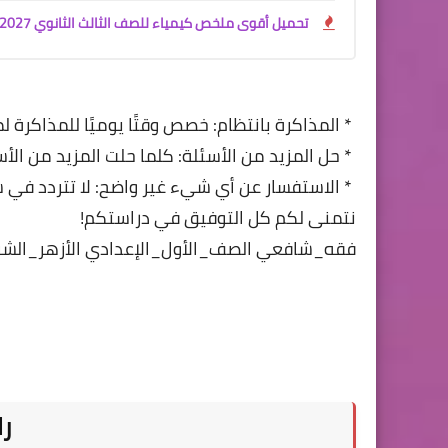
تحميل أقوى ملخص كيمياء للصف الثالث الثانوي 2027 PDF | شرح المنهج كامل + كتاب الأسئلة والإجابات النموذجية مجانًا
* المذاكرة بانتظام: خصص وقتًا يوميًا للمذاكرة ل
* حل المزيد من الأسئلة: كلما حلت المزيد من الأس
* الاستفسار عن أي شيء غير واضح: لا تتردد في
نتمنى لكم كل التوفيق في دراستكم!
فقه_شافعي الصف_الأول_الإعدادي الأزهر_الش
را