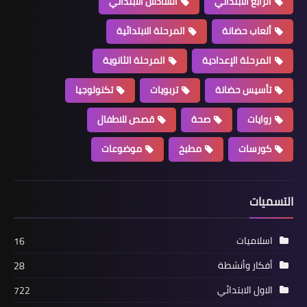
الرابع الابتدائي
السادس الابتدائي
ألعاب حضانة
المرحلة الابتدائية
المرحلة الإعدادية
المرحلة الثانوية
تأسيس حضانة
تربويات
تكنولوجيا
روايات
صحة
قصص للاطفال
كورسات
مطبخ
موضوعات
التسميات
اسلاميات
16
أفكار وأنشطة
28
الاول الابتدائي
722