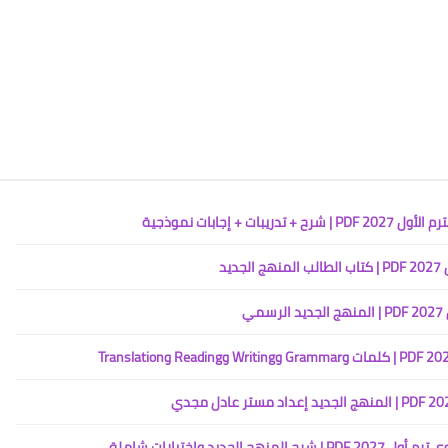
 إجابات نموذجية
يد
ي
د واختبارات شاملة