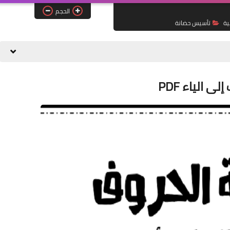
الحجم
ية
تأسيس حضانة
 الياء PDF