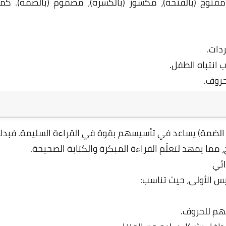
مفتوح (بالفتحة)، مكسور (بالكسرة)، مضموم (بالضمة). كما
دات.
انتباه الطفل.
حروف.
، الضمة) يساعد في تأسيسهم بقوة في القراءة السليمة. فبدلاً
ما يمهد لتعلّم القراءة المبكرة والكتابة الصحيحة.
ائي
س الأولى، حيث تناسب:
مهم للحروف.