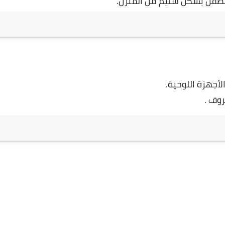
لطفل بشكل سليم من المنزل.
لأجهزة اللوحية.
روف .