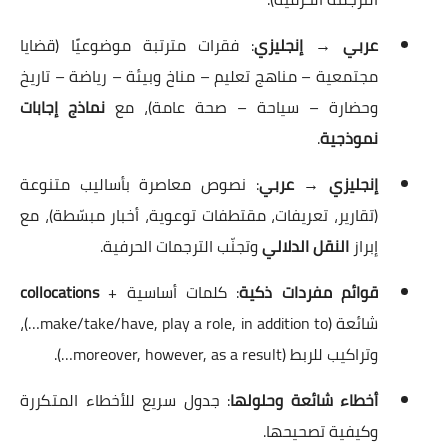
عربي → إنجليزي
: فقرات مترتبة موضوعيًا (قضايا
مجتمعية – مناهج تعليم – مناخ وبيئة – رياضة – تاريخ
وحضارة – سياحة – صحة عامة)، مع
نماذج إجابات
نموذجية
.
إنجليزي → عربي
: نصوص معاصرة بأساليب متنوعة
(تقارير، تعريفات، مقتطفات توعوية، أخبار مبسّطة)، مع
إبراز
النقل الدلالي
وتجنّب الترجمات الحرفية.
قوائم مفردات ذكية
: كلمات أساسية +
collocations
شائعة (make/take/have, play a role, in addition to…)،
وتراكيب للربط (moreover, however, as a result…).
أخطاء شائعة وحلولها
: جدول سريع للأخطاء المتكررة
وكيفية تصحيحها.