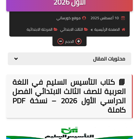
الأول 2026
موضوعات
10 أغسطس 2025
موقع كورساتي
تربويات
الصفحة الرئيسية
الثالث الابتدائي
المرحلة الابتدائية
تكنولوجيا
الحجم
قصص للأطفال
محتويات المقال
روايات
صحة
📘 كتاب التأسيس السليم في اللغة
العربية للصف الثالث الابتدائي الفصل
الدراسي الأول 2026 – نسخة PDF
كاملة