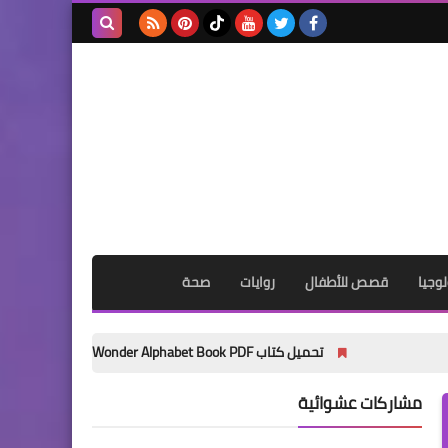
بحث هذه
المدونة
الإلكترونية
وجيا
قصص للأطفال
روايات
صحة
تحميل كتاب My Wonder Alphabet Book PDF مجانًا | أفضل كتاب لتأسيس الأطفال في الحروف الإنجليزية 2027
مشاركات عشوائية