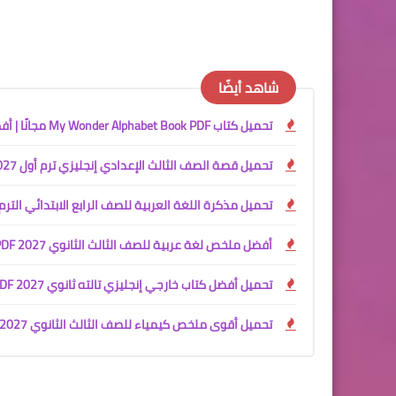
شاهد أيضًا
تحميل كتاب My Wonder Alphabet Book PDF مجانًا | أفضل كتاب لتأسيس الأطفال في الحروف الإنجليزية 2027
تحميل قصة الصف الثالث الإعدادي إنجليزي ترم أول 2027 PDF | The School Garden Project المنهج الجديد كاملة
تحميل مذكرة اللغة العربية للصف الرابع الابتدائي الترم الأول 2027 PDF للأستاذ جمعة قرني لبيب | شرح وتدريبات 
أفضل ملخص لغة عربية للصف الثالث الثانوي 2027 PDF
تحميل أفضل كتاب خارجي إنجليزي تالته ثانوي 2027 PDF | شرح المنهج + ملخصين شاملين
تحميل أقوى ملخص كيمياء للصف الثالث الثانوي 2027 PDF | شرح المنهج كامل + كتاب الأسئلة والإجابات النموذجية مجانًا