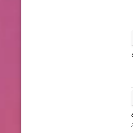
وية
ام