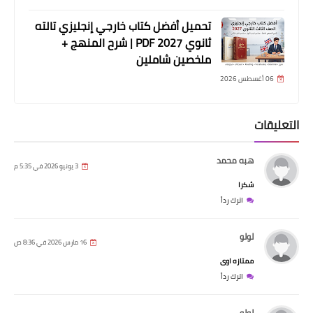
تحميل أفضل كتاب خارجي إنجليزي تالته
ثانوي 2027 PDF | شرح المنهج +
ملخصين شاملين
06 أغسطس 2026
التعليقات
هبه محمد
3 يونيو 2026 في 5:35 م
شكرا
اترك رداً
لولو
16 مارس 2026 في 8:36 ص
ممتازه اوى
اترك رداً
لولو